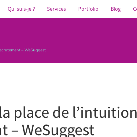
Qui suis-je ?
Services
Portfolio
Blog
C
e recrutement – WeSuggest
a place de l’intuition
t – WeSuggest